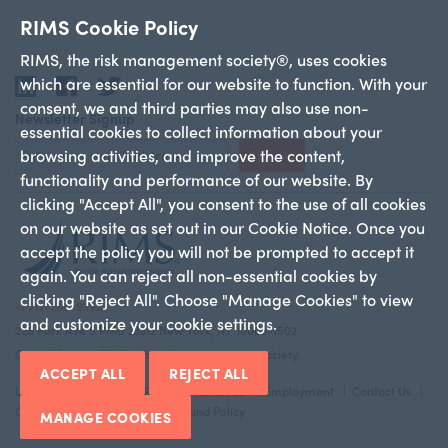
RIMS Cookie Policy
RIMS, the risk management society®, uses cookies
which are essential for our website to function. With your
LinkedIn
Facebook
Twitter
consent, we and third parties may also use non-
Newsletter Signup
essential cookies to collect information about your
browsing activities, and improve the content,
Sign Up
functionality and performance of our website. By
clicking "Accept All", you consent to the use of all cookies
on our website as set out in our Cookie Notice. Once you
accept the policy you will not be prompted to accept it
again. You can reject all non-essential cookies by
clicking "Reject All". Choose "Manage Cookies" to view
+1 212-286-9292
and customize your cookie settings.
228 Park Ave S PMB 23312 New York, NY 10003-1502
Copyright 2026 RIMS—the risk management society
ACCEPT ALL
REJECT ALL
Legal Notice
Privacy Policy
Advertise
Employment
Contact Us
Cookie Policy
Return And Refund Policy
MANAGE COOKIES