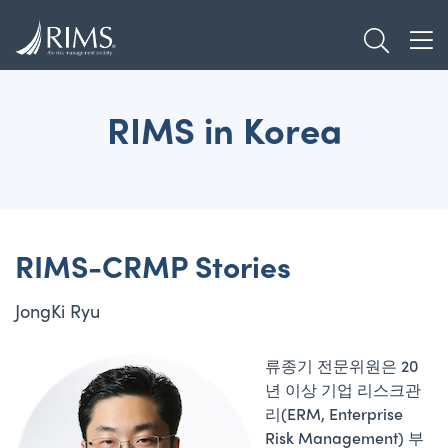
Skip
TOGGL
to
TOG
main
content
RIMS in Korea
RIMS-CRMP Stories
JongKi Ryu
류종기 전문위원은 20
년 이상 기업 리스크관
리(ERM, Enterprise
Risk Management) 부